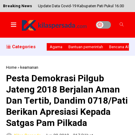
Breaking News
Update Data Covid-19 Kabupaten Pati Pukul 16.00
WIB, PDP Bertambah 3 Orang
Peringati Hantaru, Bupati Ucapkan Terima Kasih
Categories
Agama
Bantuan pemerintah
Bencana Alam
Kepada BPN Pati
Home
»
keamanan
Pesta Demokrasi Pilgub
Dandim Pati Ikut Menyerahkan Sertifikat Program
Jateng 2018 Berjalan Aman
PTSL Dari BPN
Dan Tertib, Dandim 0718/Pati
Berikan Apresiasi Kepada
Impian Warga Desa Godo Dalam Pembangunan
Satgas Pam Pilkada
Pos Kampling Akan Terwujud Dalam Program