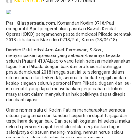
Kilas Persada
•
Jun 28 2018
•
217 Dilihat
TMMD Reguler Yang Ke 101
Ribuan Warga KPM Ikuti Senam Sehat PKH Bareng
Pati-Kilaspersada.com,
Komandan Kodim 0718/Pati
mengambil Apel pengembalian pasukan Bawah Kendali
Bupati Klaten
Operasi (BKO) pengamanan pesta demokrasi Pilkada serentak
2018 di halaman Makodim 0718/Pati, Kamis (28/06/18).
Dandim Pati Letkol Arm Arief Darmawan, S.Sos.,
menyampaikan apresiasi yang sebesar-besarnya kepada
seluruh Prajurit 410/Alugoro yang telah selesai melaksanakan
tugas Pam Pilkada dengan baik dan profesional sehingga
pesta demokrasi 2018 hingga saat ini terselenggara dalam
situasi aman dan terkendali, semua itu berkat kegigihan dan
kesiap siagaan seluruh personel Pam Pilkada, dugaan dan isu-
isu negatif yang dapat menyebabkan perpecahan di tubuh
masyarakat dalam menyalurkan hak politiknya dapat ditepis
dan diantisipasi.
Orang nomer satu di Kodim Pati ini mengharapkan semoga
situasi yang aman dan kondusif seperti ini dapat terjaga dan
terpelihara dengan baik. Dan setelah kegiatan ini selesai maka
seluruh personel dapat kembali untuk menjalankan tugas
selanjutnya di satuan masing-masing, namun harus selalu
memantau situasi di wilayahnya masing-masing.