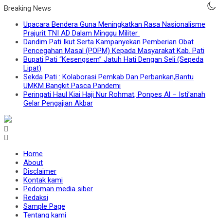
Breaking News
Upacara Bendera Guna Meningkatkan Rasa Nasionalisme
Prajurit TNI AD Dalam Minggu Militer
Dandim Pati Ikut Serta Kampanyekan Pemberian Obat
Pencegahan Masal (POPM) Kepada Masyarakat Kab. Pati
Bupati Pati “Kesengsem” Jatuh Hati Dengan Seli (Sepeda
Lipat)
Sekda Pati : Kolaborasi Pemkab Dan Perbankan,Bantu
UMKM Bangkit Pasca Pandemi
Peringati Haul Kiai Haji Nur Rohmat, Ponpes Al – Isti’anah
Gelar Pengajian Akbar
Home
About
Disclaimer
Kontak kami
Pedoman media siber
Redaksi
Sample Page
Tentang kami