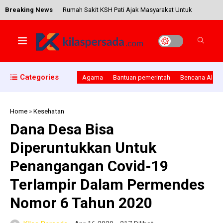
Breaking News
Rumah Sakit KSH Pati Ajak Masyarakat Untuk
Peduli Dalam Program “Bank Makanan KSH”
Razia Miras, Polsek Kayen Berhasil Sita Pulahan
Categories
Agama
Bantuan pemerintah
Bencana Alam
Botol Miras dan Ciu
Home
»
Kesehatan
Dana Desa Bisa
Bupati Klaten Resmikan Water Park Wonoboyo
Diperuntukkan Untuk
Kecamatan Jogonalan
Penangangan Covid-19
Terlampir Dalam Permendes
Dalam Rangka Germas, Bupati Ajak Pola Hidup
Nomor 6 Tahun 2020
Bersih dan Sehat Dengan Cuci Tangan Sebelum