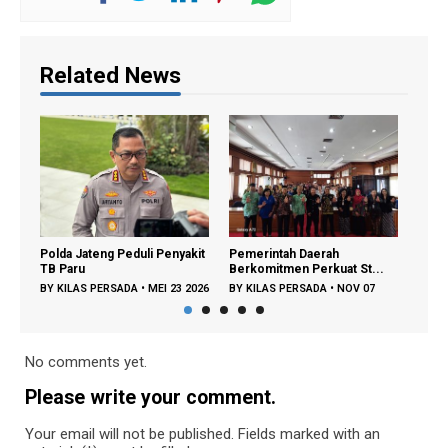
Related News
Prodia Resmikan
Pj
nyakit
Pemerintah Daerah
Laboratorium Klinik Prat...
Re
Berkomitmen Perkuat St...
BY
KILAS PERSADA
•
DES 12
B
23 2026
BY
KILAS PERSADA
•
NOV 07
2024
20
2025
No comments yet.
Please write your comment.
Your email will not be published. Fields marked with an