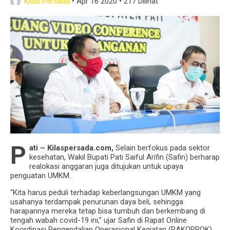
Kilas Persada
•
Apr 16 2020
•
217 Dilihat
Menyentuh Makanan
Bupati Haryanto, Idola Warga Pati
P
ati – Kilaspersada.com,
Selain berfokus pada sektor
kesehatan, Wakil Bupati Pati Saiful Arifin (Safin) berharap
realokasi anggaran juga ditujukan untuk upaya
penguatan UMKM.
“Kita harus peduli terhadap keberlangsungan UMKM yang
usahanya terdampak penurunan daya beli, sehingga
harapannya mereka tetap bisa tumbuh dan berkembang di
tengah wabah covid-19 ini,” ujar Safin di Rapat Online
Koordinasi Pengendalian Operasional Kegiatan (RAKORPOK)