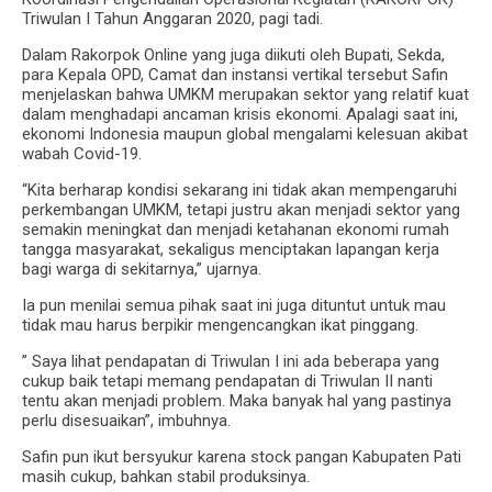
Triwulan I Tahun Anggaran 2020, pagi tadi.
Dalam Rakorpok Online yang juga diikuti oleh Bupati, Sekda,
para Kepala OPD, Camat dan instansi vertikal tersebut Safin
menjelaskan bahwa UMKM merupakan sektor yang relatif kuat
dalam menghadapi ancaman krisis ekonomi. Apalagi saat ini,
ekonomi Indonesia maupun global mengalami kelesuan akibat
wabah Covid-19.
“Kita berharap kondisi sekarang ini tidak akan mempengaruhi
perkembangan UMKM, tetapi justru akan menjadi sektor yang
semakin meningkat dan menjadi ketahanan ekonomi rumah
tangga masyarakat, sekaligus menciptakan lapangan kerja
bagi warga di sekitarnya,” ujarnya.
Ia pun menilai semua pihak saat ini juga dituntut untuk mau
tidak mau harus berpikir mengencangkan ikat pinggang.
” Saya lihat pendapatan di Triwulan I ini ada beberapa yang
cukup baik tetapi memang pendapatan di Triwulan II nanti
tentu akan menjadi problem. Maka banyak hal yang pastinya
perlu disesuaikan”, imbuhnya.
Safin pun ikut bersyukur karena stock pangan Kabupaten Pati
masih cukup, bahkan stabil produksinya.