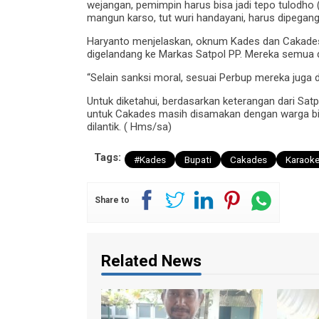
wejangan, pemimpin harus bisa jadi tepo tulodho (
mangun karso, tut wuri handayani, harus dipegang
Haryanto menjelaskan, oknum Kades dan Cakades i
digelandang ke Markas Satpol PP. Mereka semua d
“Selain sanksi moral, sesuai Perbup mereka juga d
Untuk diketahui, berdasarkan keterangan dari Sat
untuk Cakades masih disamakan dengan warga bia
dilantik. ( Hms/sa)
Tags:
#Kades
Bupati
Cakades
Karaok
Share to
Related News