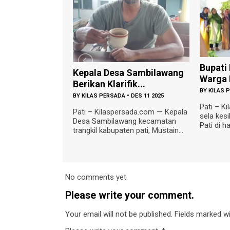
Bupati Haryanto, Idola
D
a Desa Sambilawang
Warga Pati
P
 Klarifik...
BY
KILAS PERSADA
•
JUL 12 2022
B
 PERSADA
•
DES 11 2025
Pati – Kilaspersada com, Disela –
P
ilaspersada.com — Kepala
sela kesibukan kegiatan Bupati
S
mbilawang kecamatan
Pati di hari raya idul ...
h
kabupaten pati, Mustain...
No comments yet.
Please write your comment.
Your email will not be published. Fields marked wit