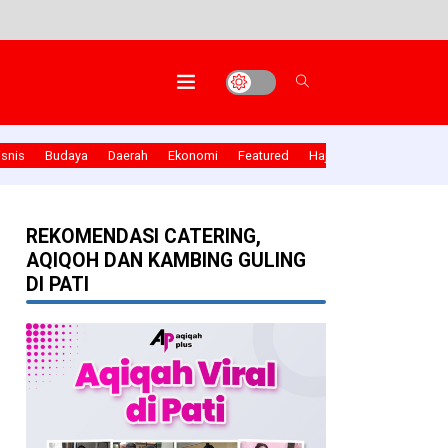
isnis
Budaya
Daerah
Ekonomi
Featured
Haji dan umroh
Halal
REKOMENDASI CATERING,
AQIQOH DAN KAMBING GULING
DI PATI