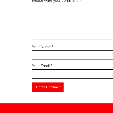
Please write your comment.
*
Your Name
*
Your Email
*