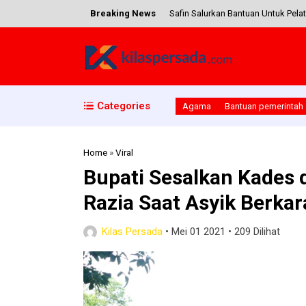
Breaking News
Safin Salurkan Bantuan Untuk Pela
Aksi Nyata, Emak – emak Genggon
Pj Bupati Pati Tinjau Langsung Pe
Unik, Komunitas Mobility Pakar Bag
Categories
Agama
Bantuan pemerintah
Apel Gelar Pasukan Operasi Lilin C
Home
»
Viral
Bupati Sesalkan Kades 
Razia Saat Asyik Berka
Kilas Persada
•
Mei 01 2021
•
209 Dilihat