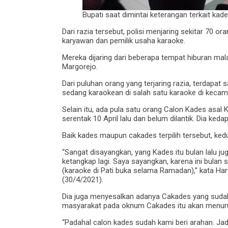
Bupati saat dimintai keterangan terkait ka
Dari razia tersebut, polisi menjaring sekitar 70 
karyawan dan pemilik usaha karaoke.
Mereka dijaring dari beberapa tempat hiburan ma
Margorejo.
Dari puluhan orang yang terjaring razia, terdapa
sedang karaokean di salah satu karaoke di keca
Selain itu, ada pula satu orang Calon Kades asal 
serentak 10 April lalu dan belum dilantik. Dia ked
Baik kades maupun cakades terpilih tersebut, kedu
“Sangat disayangkan, yang Kades itu bulan lalu ju
ketangkap lagi. Saya sayangkan, karena ini bulan 
(karaoke di Pati buka selama Ramadan),” kata H
(30/4/2021).
Dia juga menyesalkan adanya Cakades yang sudah 
masyarakat pada oknum Cakades itu akan menur
“Padahal calon kades sudah kami beri arahan. Jadi