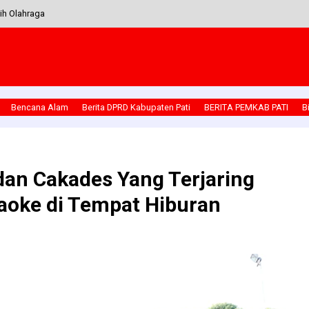
tih Olahraga
k WAG Noto Projo Mbangun Deso Tunjukkan Kiprah Sosial
rbaikan Tanggul Jebol di Tambahagung
ikan Takjil Gratis Di RS. Mardi Rahayu Kudus
Bencana Alam
Berita DPRD Kabupaten Pati
BERITA PEMKAB PATI
B
andi Polres Pati Dan Kodim 0718/Pati Bersama Jajaran Instansi Kab. Pati
dan Cakades Yang Terjaring
raoke di Tempat Hiburan