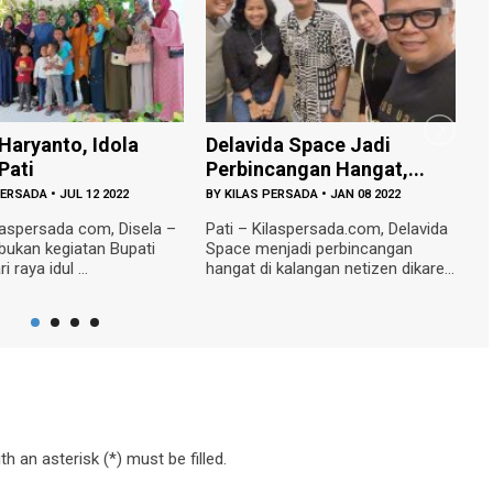
elavida Space Jadi
Viral Jenazah Positif
erbincangan Hangat,...
Covid-19 di Desa T...
Y
KILAS PERSADA
•
JAN 08 2022
BY
KILAS PERSADA
•
SEP 04 2020
ati – Kilaspersada.com, Delavida
Pati – Kilaspersada.com, Kepala
pace menjadi perbincangan
Desa Tambahsari Endro Sutrisn
angat di kalangan netizen dikare...
akhirnya angkat bicara soal vir...
h an asterisk (*) must be filled.