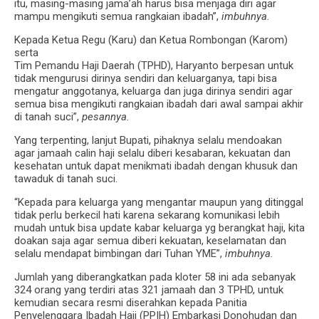
itu, masing-masing jama’ah harus bisa menjaga diri agar
mampu mengikuti semua rangkaian ibadah”,
imbuhnya.
Kepada Ketua Regu (Karu) dan Ketua Rombongan (Karom)
serta
Tim Pemandu Haji Daerah (TPHD), Haryanto berpesan untuk
tidak mengurusi dirinya sendiri dan keluarganya, tapi bisa
mengatur anggotanya, keluarga dan juga dirinya sendiri agar
semua bisa mengikuti rangkaian ibadah dari awal sampai akhir
di tanah suci”,
pesannya.
Yang terpenting, lanjut Bupati, pihaknya selalu mendoakan
agar jamaah calin haji selalu diberi kesabaran, kekuatan dan
kesehatan untuk dapat menikmati ibadah dengan khusuk dan
tawaduk di tanah suci.
“Kepada para keluarga yang mengantar maupun yang ditinggal
tidak perlu berkecil hati karena sekarang komunikasi lebih
mudah untuk bisa update kabar keluarga yg berangkat haji, kita
doakan saja agar semua diberi kekuatan, keselamatan dan
selalu mendapat bimbingan dari Tuhan YME”,
imbuhnya.
Jumlah yang diberangkatkan pada kloter 58 ini ada sebanyak
324 orang yang terdiri atas 321 jamaah dan 3 TPHD, untuk
kemudian secara resmi diserahkan kepada Panitia
Penyelenggara Ibadah Haji (PPIH) Embarkasi Donohudan dan