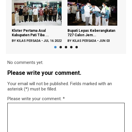
Bupati Lepas Keberangkatan
Bupati:IPHI Bisa Bantu
M
727 Calon Jem...
Pemerintah Sukses...
H
 16 2022
BY
KILAS PERSADA
•
JUN 03
BY
KILAS PERSADA
•
MEI 29 2022
B
2022
2
No comments yet.
Please write your comment.
Your email will not be published. Fields marked with an
asterisk (*) must be filled.
Please write your comment.
*