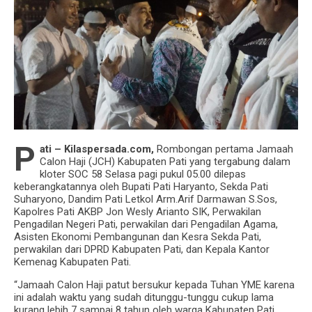
Peresmian Balai Latihan Kerja Ponpes, Pemkab
Pati Siap Dampingi Pelatihan Santri
P
Inilah Cara Efektif Untuk Tangkis Virus Corona
ati – Kilaspersada.com,
Rombongan pertama Jamaah
Calon Haji (JCH) Kabupaten Pati yang tergabung dalam
kloter SOC 58 Selasa pagi pukul 05.00 dilepas
keberangkatannya oleh Bupati Pati Haryanto, Sekda Pati
Suharyono, Dandim Pati Letkol Arm.Arif Darmawan S.Sos,
Kapolres Pati AKBP Jon Wesly Arianto SIK, Perwakilan
Pengadilan Negeri Pati, perwakilan dari Pengadilan Agama,
Asisten Ekonomi Pembangunan dan Kesra Sekda Pati,
perwakilan dari DPRD Kabupaten Pati, dan Kepala Kantor
Kemenag Kabupaten Pati.
“Jamaah Calon Haji patut bersukur kepada Tuhan YME karena
ini adalah waktu yang sudah ditunggu-tunggu cukup lama
kurang lebih 7 sampai 8 tahun oleh warga Kabupaten Pati