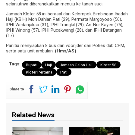
selanjutnya diberangkatkan menuju ke tanah suci.
Jamaah Kloter 58 ini berasal dari Kelompok Bimbingan Ibadah
Haji (KBIH) Moh Dahlan Pati (29), Permata Margoyoso (56),
IPHI Wedarijaksa (31), IPHI Trangkil (29), An-Nur Kayen (75),
IPHI Winong (57), IPHI Pucakwangi (28), dan IPHI Batangan
(17).
Panitia menyiapkan 8 bus dan voorijder dari Polres dab CPM,
serta satu unit ambulan.
(Hms/AS)
Tags:
Bupati
Haji
Jamaah Calon Haji
Kloter 58
Kloter Pertama
Pati
Share to
Related News