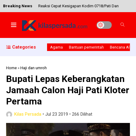
Breaking News
Reaksi Cepat Kesigapan Kodim 0718/Pati Dan
Polres Pati Dalam Mencegah Masa Demo
Pembela Rohingya Ke Jakarta
Categories
Agama
Bantuan pemerintah
Bencana Alam
Anggota Persit Kartika Candra Kirana Kodim
0718/Pati Ikut Susun Program Kegiatan
Home
»
Haji dan umroh
Bupati Lepas Keberangkatan
Pendukung TMMD Reguler Yang Ke 101 Tahun
Jamaah Calon Haji Pati Kloter
2018
Pertama
DPRD Tuban Study Banding Ke Pati Terkait
Kilas Persada
•
Jul 23 2019
•
266 Dilihat
Pengelolaan Dana CSR