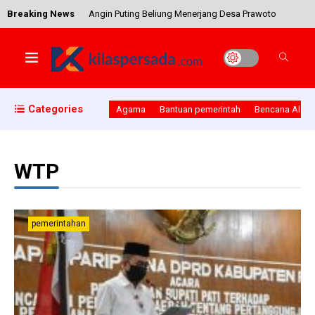
Breaking News
Angin Puting Beliung Menerjang Desa Prawoto
Kecamatan Sukolilo
Bhabinkamtibmas Desa Ngablak Dampingi
Categories
Agama
Bantuan pemerintah
Bencana Alam
Warga Dalam Rangka Pencegahan dan
Penyebaran Covid-19
WTP
Harlah NU, Adakan Kegiatan Istighosah Dan
Sosialisasi Tentang Perwakafan
pemerintahan
Bupati Sampaikan Amanat Presiden Untuk Polri Di
Puncak Acara HUT Bhayangkara Ke 73