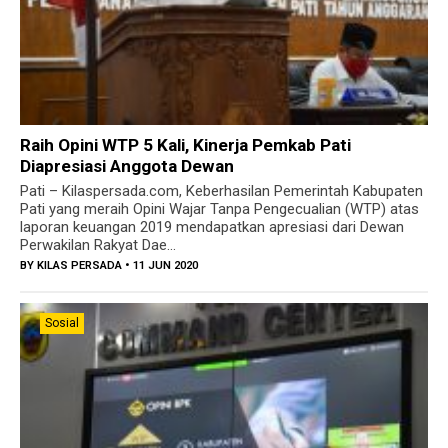
Kabupaten Pati Dapatkan Penghargaan Kategori
Memuaskan Bidang Kearsipan
Raih Opini WTP 5 Kali, Kinerja Pemkab Pati
Diapresiasi Anggota Dewan
Pati – Kilaspersada.com, Keberhasilan Pemerintah Kabupaten
Pati yang meraih Opini Wajar Tanpa Pengecualian (WTP) atas
laporan keuangan 2019 mendapatkan apresiasi dari Dewan
Perwakilan Rakyat Dae...
BY
KILAS PERSADA
• 11 JUN 2020
Sosial