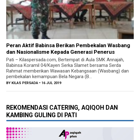
Sungai Simo Juwana
Anggota Persit Kodim 0718/Pati Mendapat
Penyuluhan Kesehatan Tentang Penyakit Hepatitis
Peran Aktif Babinsa Berikan Pembekalan Wasbang
dan Nasionalisme Kepada Generasi Penerus
Pati – Kilaspersada.com, Bertempat di Aula SMK Annajah,
Babinsa Koramil 04/Kayen Serka Slamet bersama Serda
Rahmat memberikan Wawasan Kebangsaan (Wasbang) dan
pembekalan kemampuan Bela Negara (B...
BY
KILAS PERSADA
• 16 JUL 2019
REKOMENDASI CATERING, AQIQOH DAN
KAMBING GULING DI PATI