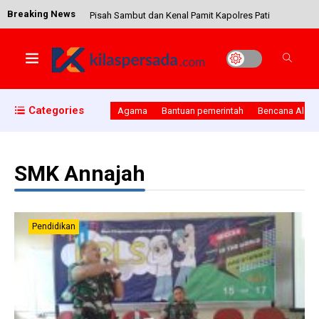
Breaking News
Pisah Sambut dan Kenal Pamit Kapolres Pati
Komandan Koramil Juwana Berikan Bantuan Satu
Categories
Agama
Bantuan pemerintah
Bencana Alam
Ekor Kambing Di Masjid Darul Muttaqin Juwana
SMK Annajah
Pandemi Corona, Polri dan TNI Bagikan Sembako
di Kecamatan Cluwak
Pendidikan
Dandim 0718/ Pati Beserta Kapolres Bareng
Forkompinda Pati Bersihkan Enceng Gondok Di