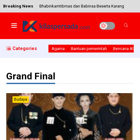
Breaking News
Bhabinkamtibmas dan Babinsa Beserta Karang
Taruna Desa Klakahkasihan Gembong Bagikan
Masker dan Alat Cuci Tangan Gratis
Jajaran Forkompinda Kab. Pati Sambut
Categories
Agama
Bantuan pemerintah
Bencana Alam
Kedatangan Peserta Mudik Lebaran Gelombang II
Tahun 2018
Grand Final
Hadiri Rakor Penanganan Banjir, Henggar
Singgung Soal Penetapan Status Tanggap
Budaya
Bencana
Optimalkan Komsos, Dandim 0718/Pati
Anjangsana Ke Rumah Sedulur Sikep Di Baturejo