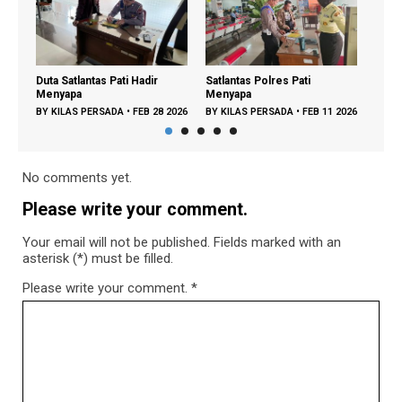
dir
Satlantas Polres Pati
Polantas Pati Menyapa,
Menyapa
Pastikan Pelayana...
B 28 2026
BY
KILAS PERSADA
•
FEB 11 2026
BY
KILAS PERSADA
•
JAN 24
2026
No comments yet.
Please write your comment.
Your email will not be published. Fields marked with an
asterisk (*) must be filled.
Please write your comment.
*