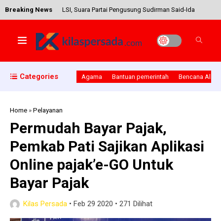
Breaking News
LSI, Suara Partai Pengusung Sudirman Said-Ida
Fauziyah Lari Ke Ganjar-Yasin
Jajaran Koramil Juwana Ikut Bantu Padamkan
Categories
Agama
Bantuan pemerintah
Bencana Alam
Kapal Yang Terbakar
Home
»
Pelayanan
Permudah Bayar Pajak,
Komunitas KCCA Gelar Pembagian Takjil Dan
Pemkab Pati Sajikan Aplikasi
Buka Bersama Di Balai Jagong Kudus
Online pajak’e-GO Untuk
Bayar Pajak
Hasil Evakuasi Masa Akhir Jabatan Bupati Peroleh
Kilas Persada
•
Feb 29 2020
•
271 Dilihat
Nilai 90,31