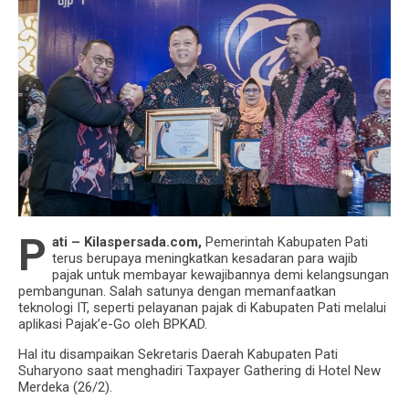
Komunitas Mobility Pakar Gelar Acara Berbagi
Dan Buka Bersama Di Panti Asuhan AL Maskun
Rembang
P
ati – Kilaspersada.com,
Pemerintah Kabupaten Pati
terus berupaya meningkatkan kesadaran para wajib
pajak untuk membayar kewajibannya demi kelangsungan
pembangunan. Salah satunya dengan memanfaatkan
teknologi IT, seperti pelayanan pajak di Kabupaten Pati melalui
aplikasi Pajak’e-Go oleh BPKAD.
Hal itu disampaikan Sekretaris Daerah Kabupaten Pati
Suharyono saat menghadiri Taxpayer Gathering di Hotel New
Merdeka (26/2).