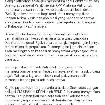
ajang silaturahmi sekaligus momentum bagi Pemkab Pati dan
Direktorat Jenderal Pajak melalui KPP Pratama Pati untuk
mengenal dengan saudara wajib pajak secara lebih dekat.
“Sekaligus kesempatan bagi kami untuk menyampaikan
ucapan terima kasih dan apresiasi yang sebesar-besarnya
atas peran Saudara semua dalam percepatan pembangunan
di Kabupaten Pati,” jelasnya.
Sekda juga berharap gathering ini dapat meningkatkan
pemahaman dan kesepahaman antara wajib pajak dan
Direktorat Jenderal Pajak serta pemangku kepentingan lainnya
terkait masalah perpajakan. Di samping itu juga diharapkan
akan meningkatkan kesadaran masyarakat wajib pajak untuk
taat dan tepat waktu dalam membayar pajak sesuai peraturan
yang ada.
Ia menjelaskan Pemkab Pati selalu berupaya untuk
meningkatkan pelayanan kepada masyarakat termasuk bidang
pajak. Tak lama lagi akan dibuka mall pelayanan publik
termasuk bidang pajak ada di dalamnya.
Begitu juga untuk intergrasi antara aplikasi Siskeudes dengan
aplikasi OM SPAN di KPPN, oleh BPKP, Suharyono menyatakan
bahwa Kabupaten Pati menjadi salah satu kabupaten di
Indonesia yang sistemnya sudah terintegrasi dan bahkan
hanya satu-satunya di Provinsi Jawa Tengah.